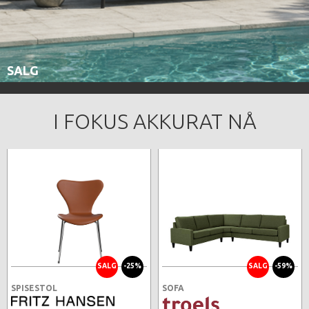
SALG
I FOKUS AKKURAT NÅ
SALG
-25%
SALG
-59%
SPISESTOL
SOFA