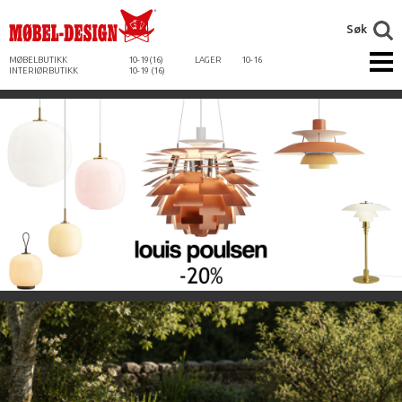
Søk
MØBELBUTIKK
10-19(16)
LAGER
10-16
INTERIØRBUTIKK
10-19 (16)