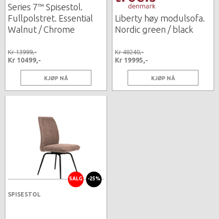
Series 7™ Spisestol.
Fullpolstret. Essential
Liberty høy modulsofa.
Walnut / Chrome
Nordic green / black
Kr 13999,-
Kr 48240,-
Kr 10499,-
Kr 19995,-
KJØP NÅ
KJØP NÅ
SALG
-25%
SPISESTOL