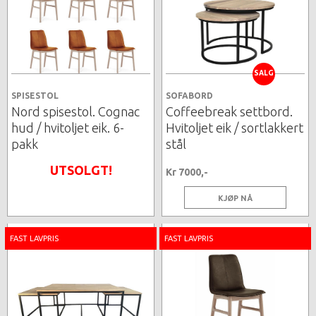
SALG
SPISESTOL
SOFABORD
Nord spisestol. Cognac
Coffeebreak settbord.
hud / hvitoljet eik. 6-
Hvitoljet eik / sortlakkert
pakk
stål
UTSOLGT!
Kr 7000,-
KJØP NÅ
FAST LAVPRIS
FAST LAVPRIS