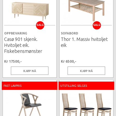
SALG
SALG
OPPBEVARING
SOFABORD
Casø 901 skjenk.
Thor 1. Massiv hvitoljet
Hvitoljet eik.
eik
Fiskebensmønster
Kr 17500,-
Kr 6500,-
KJØP NÅ
KJØP NÅ
FAST LAVPRIS
UTSTILLING SELGES