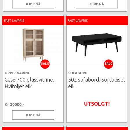
KJØP NÅ
KJØP NÅ
FAST LAVPRIS
FAST LAVPRIS
SALG
SALG
OPPBEVARING
SOFABORD
Casø 700 glassvitrine.
502 sofabord. Sortbeiset
Hvitoljet eik
eik
UTSOLGT!
Kr 20000,-
KJØP NÅ