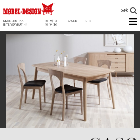
Søk
MØBELBUTIKK
10-19(16)
LAGER
10-16
INTERIØRBUTIKK
10-19 (16)