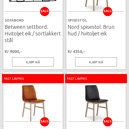
SALG
SALG
SOFABORD
SPISESTOL
Between settbord.
Nord spisestol. Brun
Hvitoljet eik / sortlakkert
hud / hvitoljet eik
stål
Kr 9000,-
Kr 4350,-
KJØP NÅ
KJØP NÅ
FAST LAVPRIS
FAST LAVPRIS
SALG
SALG