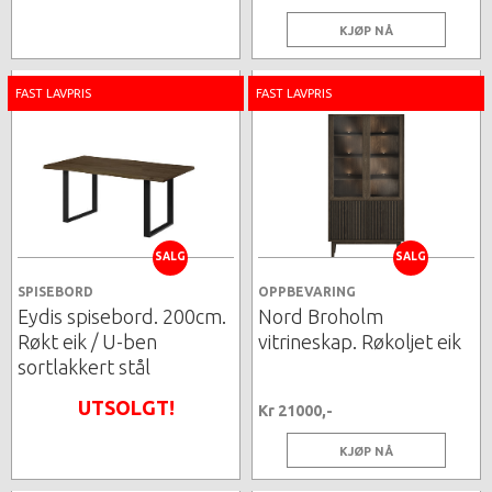
KJØP NÅ
FAST LAVPRIS
FAST LAVPRIS
SALG
SALG
SPISEBORD
OPPBEVARING
Eydis spisebord. 200cm.
Nord Broholm
Røkt eik / U-ben
vitrineskap. Røkoljet eik
sortlakkert stål
UTSOLGT!
Kr 21000,-
KJØP NÅ