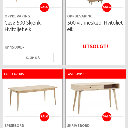
SALG
SALG
OPPBEVARING
OPPBEVARING
Casø 500 Skjenk.
500 vitrineskap. Hvitoljet
Hvitoljet eik
eik
UTSOLGT!
Kr 15000,-
KJØP NÅ
FAST LAVPRIS
FAST LAVPRIS
SALG
SALG
SPISEBORD
SKRIVEBORD