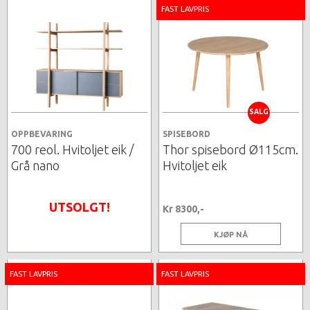
FAST LAVPRIS
SALG
OPPBEVARING
SPISEBORD
700 reol. Hvitoljet eik /
Thor spisebord Ø115cm.
Grå nano
Hvitoljet eik
UTSOLGT!
Kr 8300,-
KJØP NÅ
FAST LAVPRIS
FAST LAVPRIS