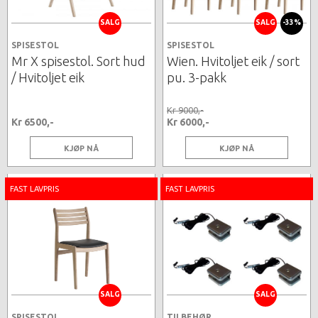
SALG
SALG
-33%
SPISESTOL
SPISESTOL
Mr X spisestol. Sort hud
Wien. Hvitoljet eik / sort
/ Hvitoljet eik
pu. 3-pakk
Kr 9000,-
Kr 6500,-
Kr 6000,-
KJØP NÅ
KJØP NÅ
FAST LAVPRIS
FAST LAVPRIS
SALG
SALG
SPISESTOL
TILBEHØR