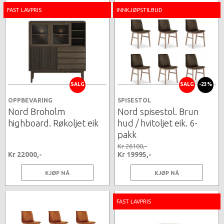
FAST LAVPRIS
INNKJØPSTILBUD
SALG
SALG
-23%
OPPBEVARING
SPISESTOL
Nord Broholm
Nord spisestol. Brun
highboard. Røkoljet eik
hud / hvitoljet eik. 6-
pakk
Kr 26100,-
Kr 22000,-
Kr 19995,-
KJØP NÅ
KJØP NÅ
FAST LAVPRIS