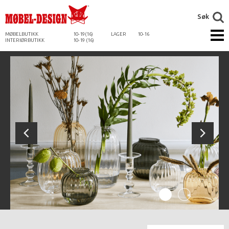
Søk
MØBELBUTIKK
10-19(16)
LAGER
10-16
INTERIØRBUTIKK
10-19 (16)