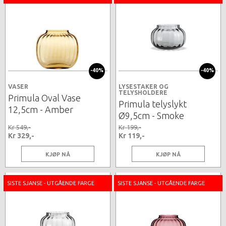
-40%
-40%
VASER
LYSESTAKER OG
TELYSHOLDERE
Primula Oval Vase
Primula telyslykt
12,5cm - Amber
Ø9,5cm - Smoke
Kr 549,-
Kr 199,-
Kr 329,-
Kr 119,-
KJØP NÅ
KJØP NÅ
SISTE SJANSE - UTGÅENDE FARGE
SISTE SJANSE - UTGÅENDE FARGE