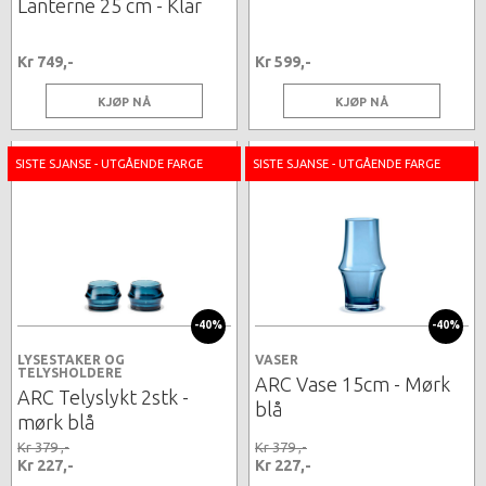
Lanterne 25 cm - Klar
Kr 749,-
Kr 599,-
KJØP NÅ
KJØP NÅ
SISTE SJANSE - UTGÅENDE FARGE
SISTE SJANSE - UTGÅENDE FARGE
-40%
-40%
LYSESTAKER OG
VASER
TELYSHOLDERE
ARC Vase 15cm - Mørk
ARC Telyslykt 2stk -
blå
mørk blå
Kr 379 ,-
Kr 379 ,-
Kr 227,-
Kr 227,-