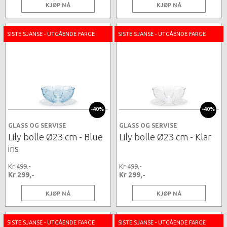
KJØP NÅ
KJØP NÅ
SISTE SJANSE - UTGÅENDE FARGE
SISTE SJANSE - UTGÅENDE FARGE
-40%
-40%
GLASS OG SERVISE
GLASS OG SERVISE
Lily bolle Ø23 cm - Blue
Lily bolle Ø23 cm - Klar
iris
Kr 499,-
Kr 499,-
Kr 299,-
Kr 299,-
KJØP NÅ
KJØP NÅ
SISTE SJANSE - UTGÅENDE FARGE
SISTE SJANSE - UTGÅENDE FARGE