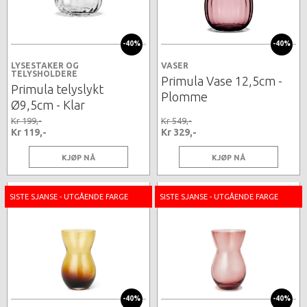
-40%
-40%
LYSESTAKER OG
VASER
TELYSHOLDERE
Primula Vase 12,5cm -
Primula telyslykt
Plomme
Ø9,5cm - Klar
Kr 199,-
Kr 549,-
Kr 119,-
Kr 329,-
KJØP NÅ
KJØP NÅ
SISTE SJANSE - UTGÅENDE FARGE
SISTE SJANSE - UTGÅENDE FARGE
-40%
-40%