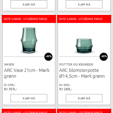
KJØP NÅ
KJØP NÅ
SISTE SJANSE - UTGÅENDE FARGE
SISTE SJANSE - UTGÅENDE FARGE
-40%
-40%
VASER
POTTER OG KRUKKER
ARC Vase 21cm - Mørk
ARC blomsterpotte
grønn
Ø14,5cm - Mørk grønn
Kr 599,-
Kr 449,-
Kr 359,-
Kr 269,-
KJØP NÅ
KJØP NÅ
SISTE SJANSE - UTGÅENDE FARGE
SISTE SJANSE - UTGÅENDE FARGE