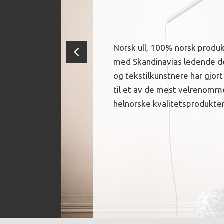
Norsk ull, 100% norsk produ
med Skandinavias ledende d
og tekstilkunstnere har gjor
til et av de mest velrenomm
helnorske kvalitetsprodukte