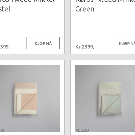
stel
Green
KJØP NÅ
KJØP N
2399,-
Kr 2399,-
DD
PLEDD