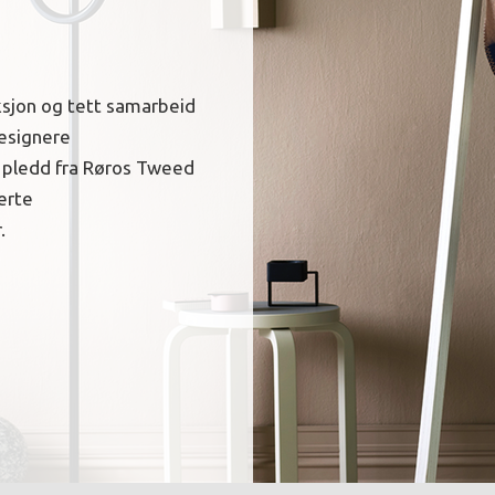
ksjon og tett samarbeid
esignere
t pledd fra Røros Tweed
erte
r.