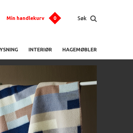
Min handlekurv
0
Søk
LYSNING
INTERIØR
HAGEMØBLER