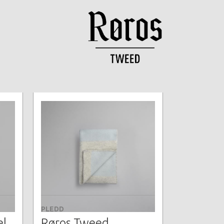
PLEDD
el
Røros Tweed