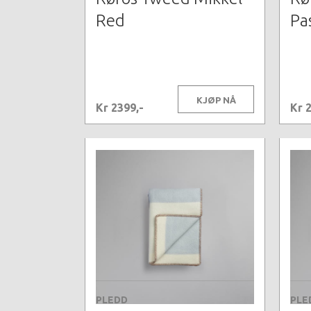
Red
Pa
KJØP NÅ
Kr 2399,-
Kr 
PLEDD
PLE