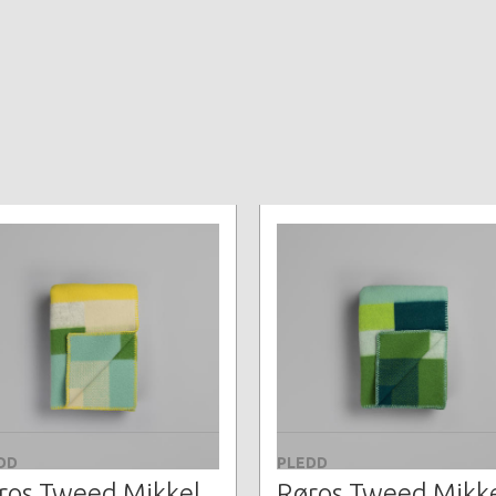
DD
PLEDD
ros Tweed Mikkel
Røros Tweed Mikk