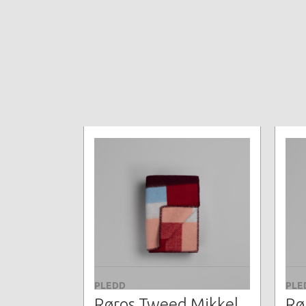
PLEDD
PLE
Røros Tweed Mikkel
Rø