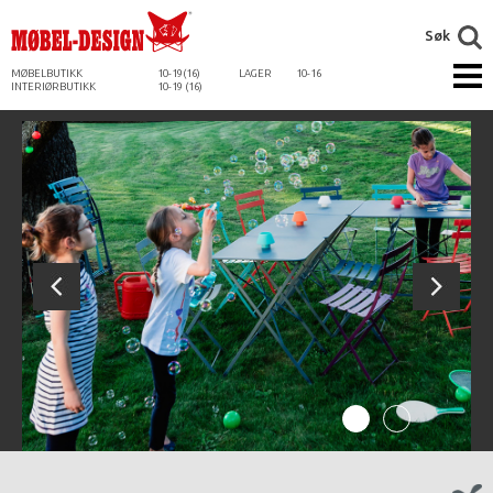
Søk
MØBELBUTIKK
10-19(16)
LAGER
10-16
INTERIØRBUTIKK
10-19 (16)