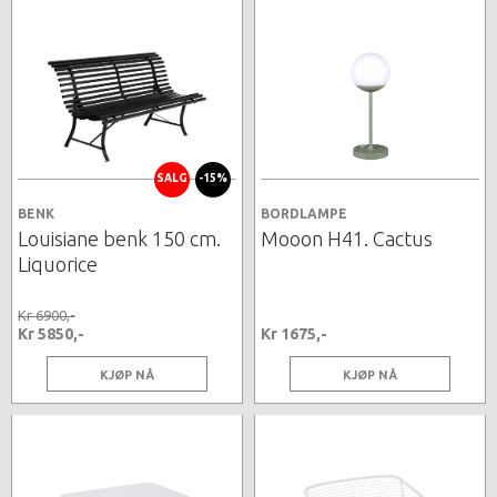
SALG
-15%
BENK
BORDLAMPE
Louisiane benk 150 cm.
Mooon H41. Cactus
Liquorice
Kr 6900,-
Kr 5850,-
Kr 1675,-
KJØP NÅ
KJØP NÅ