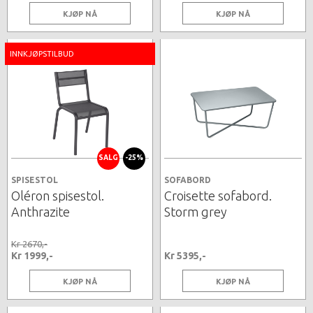
KJØP NÅ
KJØP NÅ
INNKJØPSTILBUD
SALG
-25%
SPISESTOL
SOFABORD
Oléron spisestol.
Croisette sofabord.
Anthrazite
Storm grey
Kr 2670,-
Kr 1999,-
Kr 5395,-
KJØP NÅ
KJØP NÅ