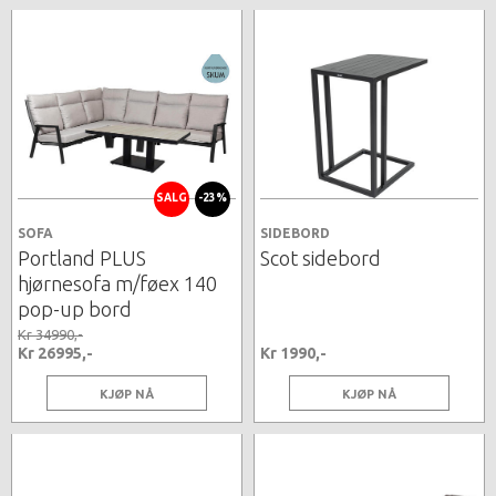
SALG
-23%
SOFA
SIDEBORD
Portland PLUS
Scot sidebord
hjørnesofa m/føex 140
pop-up bord
Kr 34990,-
Kr 26995,-
Kr 1990,-
KJØP NÅ
KJØP NÅ