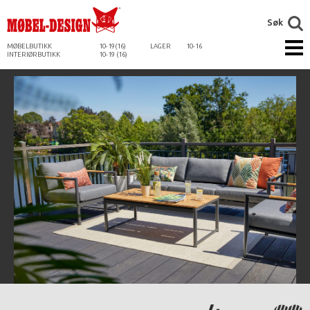
Søk
MØBELBUTIKK
10-19(16)
LAGER
10-16
INTERIØRBUTIKK
10-19 (16)