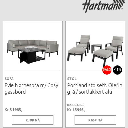
SALG
-12%
SOFA
STOL
Evie hjørnesofa m/ Cosy
Portland stolsett. Olefin
gassbord
grå / sortlakkert alu
Kr 15975,-
Kr 51985,-
Kr 13995,-
KJØP NÅ
KJØP NÅ