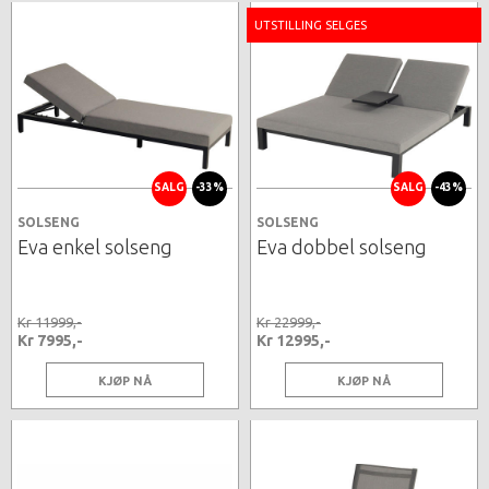
UTSTILLING SELGES
SALG
-33%
SALG
-43%
SOLSENG
SOLSENG
Eva enkel solseng
Eva dobbel solseng
Kr 11999,-
Kr 22999,-
Kr 7995,-
Kr 12995,-
KJØP NÅ
KJØP NÅ