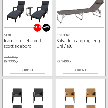
SALG
-46%
STOL
SOLSENG
Icarus stolsett med
Salvador campingseng.
scott sidebord.
Grå / alu
Kr 18490,-
Kr 9995,-
Kr 1499,-
KJØP NÅ
KJØP NÅ