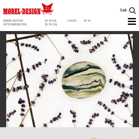
Søk
MØBELBUTIKK
10-19(16)
LAGER
10-16
INTERIØRBUTIKK
10-19 (16)