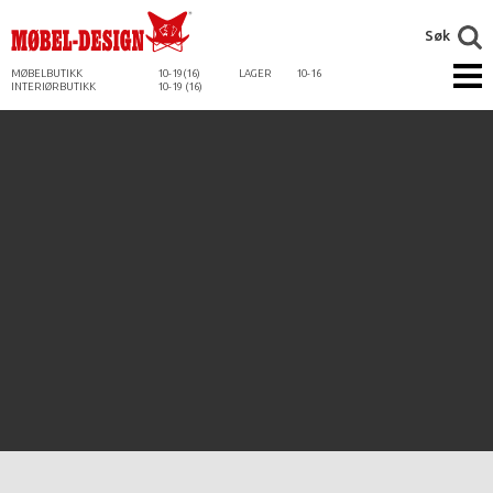
Søk
MØBELBUTIKK
10-19(16)
LAGER
10-16
INTERIØRBUTIKK
10-19 (16)