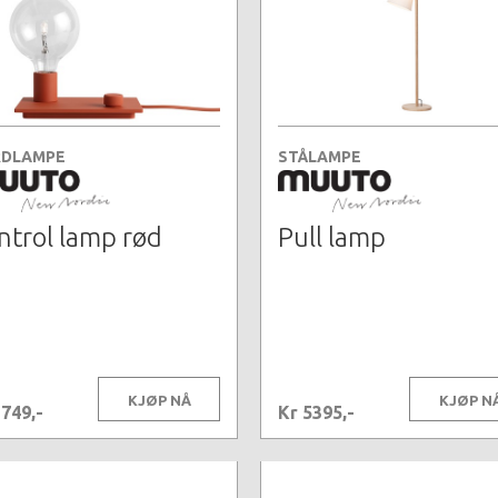
DLAMPE
STÅLAMPE
ntrol lamp rød
Pull lamp
KJØP NÅ
KJØP N
1749,-
Kr 5395,-