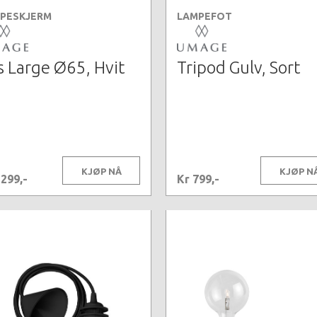
PESKJERM
LAMPEFOT
s Large Ø65, Hvit
Tripod Gulv, Sort
KJØP NÅ
KJØP N
3299,-
Kr 799,-