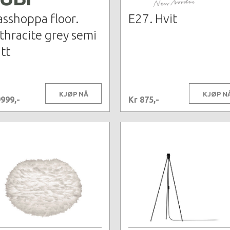
asshoppa floor.
E27. Hvit
thracite grey semi
tt
KJØP NÅ
KJØP N
9999,-
Kr 875,-