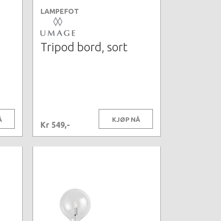
LAMPEFOT
Tripod bord, sort
Å
KJØP NÅ
Kr 549,-