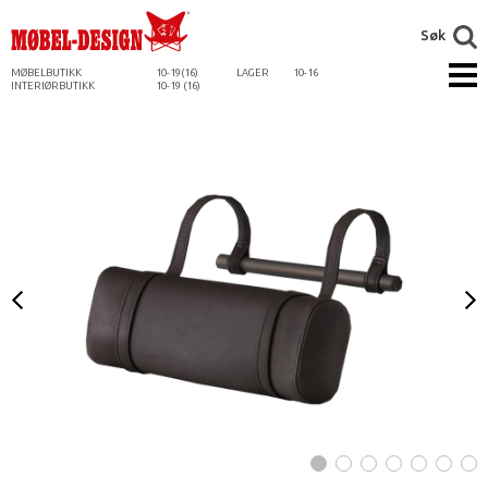
Søk
MØBELBUTIKK
10-19(16)
LAGER
10-16
INTERIØRBUTIKK
10-19 (16)