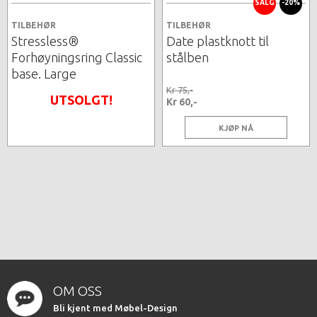
SALG
-20%
TILBEHØR
TILBEHØR
Stressless®
Date plastknott til
Forhøyningsring Classic
stålben
base. Large
Kr 75,-
UTSOLGT!
Kr 60,-
KJØP NÅ
OM OSS
Bli kjent med Møbel-Design