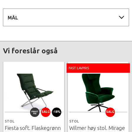
MÅL
Vi foreslår også
FAST LAVPRIS
FRAKT
SALG
-18%
SALG
FRI
STOL
STOL
Fiesta soft. Flaskegrønn
Wilmer høy stol. Mirage