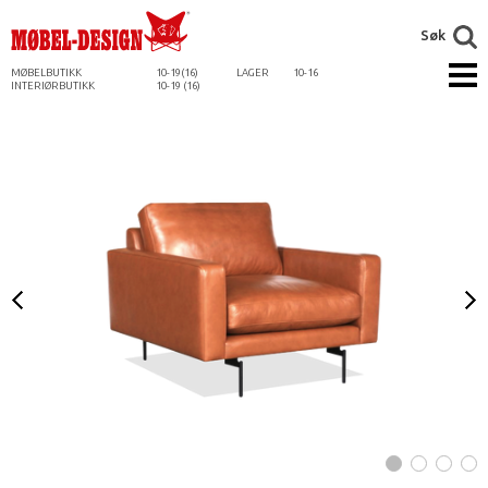
Søk
MØBELBUTIKK
10-19(16)
LAGER
10-16
INTERIØRBUTIKK
10-19 (16)