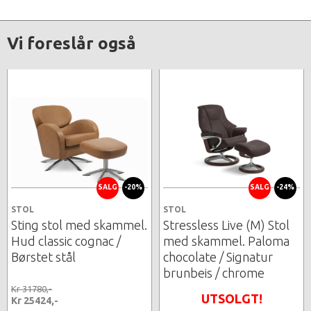
Vi foreslår også
SALG
-20%
SALG
-24%
STOL
STOL
Sting stol med skammel.
Stressless Live (M) Stol
Hud classic cognac /
med skammel. Paloma
Børstet stål
chocolate / Signatur
brunbeis / chrome
Kr 31780,-
UTSOLGT!
Kr 25424,-