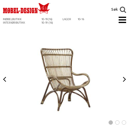
Søk
MØBELBUTIKK
10-19(16)
LAGER
10-16
INTERIØRBUTIKK
10-19 (16)