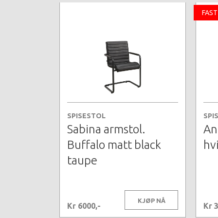
FAST
SPISESTOL
SPI
Sabina armstol.
An
Buffalo matt black
hvi
taupe
KJØP NÅ
Kr 6000,-
Kr 