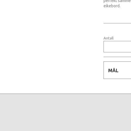
perfekt sammen
eikebord.
Antall
MÅL