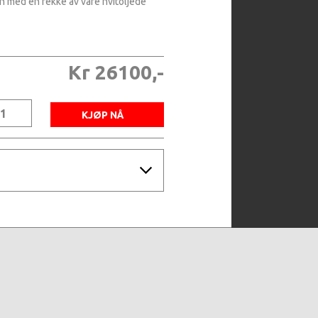
 med en rekke av våre hvitoljede
Kr 26100,-