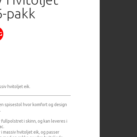
 6-pakk
G
siv hvitoljet eik.
en spisestol hvor komfort og design
.
fullpolstret i skinn, og kan leveres i
ac.
 i massiv hvitoljet eik, og passer