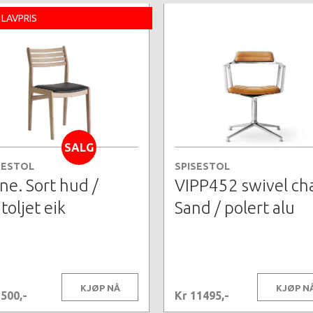
 LAVPRIS
SALG
SESTOL
SPISESTOL
ne. Sort hud /
VIPP452 swivel cha
toljet eik
Sand / polert alu
KJØP NÅ
KJØP N
3500,-
Kr 11495,-