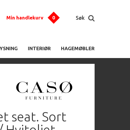
Min handlekurv
0
Søk
LYSNING
INTERIØR
HAGEMØBLER
t seat. Sort
/ Hvitoljet