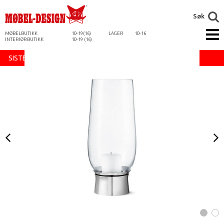
Søk
MØBELBUTIKK
10-19(16)
LAGER
10-16
INTERIØRBUTIKK
10-19 (16)
SISTE SJANSE - UTGÅENDE DESIGN