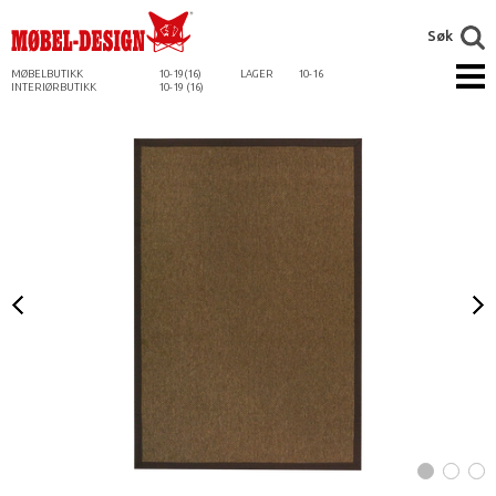
Søk
MØBELBUTIKK
10-19(16)
LAGER
10-16
INTERIØRBUTIKK
10-19 (16)