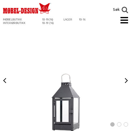
Søk
MØBELBUTIKK
10-19(16)
LAGER
10-16
INTERIØRBUTIKK
10-19 (16)