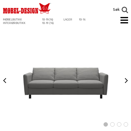
Søk
MØBELBUTIKK
10-19(16)
LAGER
10-16
INTERIØRBUTIKK
10-19 (16)