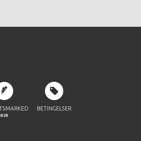
FTSMARKED
BETINGELSER
B2B