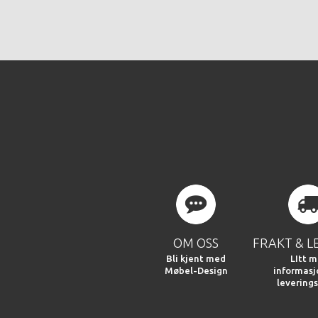
OM OSS
FRAKT & L
Bli kjent med
LItt m
Møbel-Design
informas
leverings