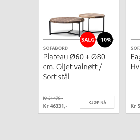
SALG
-10%
SOFABORD
SOF
Plateau Ø60 + Ø80
Ea
cm. Oljet valnøtt /
Hv
Sort stål
Kr 51479,-
KJØP NÅ
Kr 46331,-
Kr 