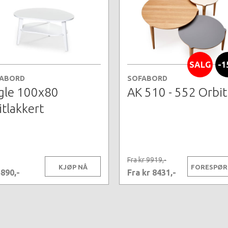
SALG
-1
ABORD
SOFABORD
gle 100x80
AK 510 - 552 Orbit
itlakkert
Fra kr 9919,-
KJØP NÅ
FORESPØR
5890,-
Fra kr 8431,-