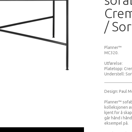
Cre
/ Sor
Planner™
MC320.
Utførelse:
Platetopp: Cr
Understell: Sort
Design: Paul M
Planner™ sofab
kolleksjonen a
kjent for å ska
går hånd i hånd
eksempel på.