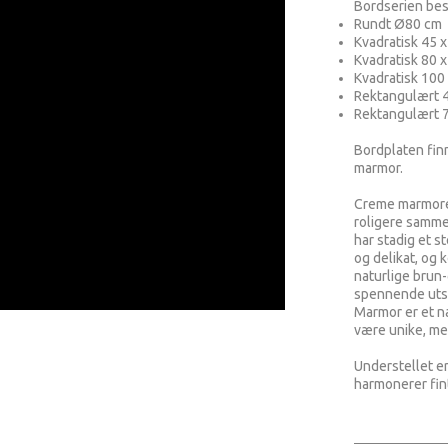
Bordserien bes
​Rundt Ø80 cm
Kvadratisk 45 
Kvadratisk 80 
Kvadratisk 100
Rektangulært 4
Rektangulært 
Bordplaten finn
marmor.
Creme marmoren
roligere samm
har stadig et s
og delikat, og
naturlige brun-
spennende ut
Marmor er et na
være unike, med
Understellet er 
harmonerer fi