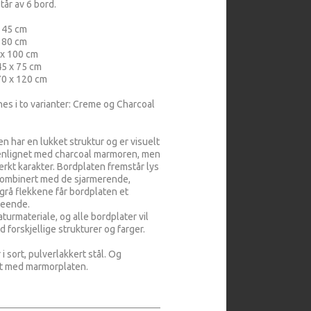
tår av 6 bord.
x 45 cm
x 80 cm
 x 100 cm
5 x 75 cm
70 x 120 cm
es i to varianter: Creme og Charcoal
 har en lukket struktur og er visuelt
enlignet med charcoal marmoren, men
terkt karakter. Bordplaten fremstår lys
 kombinert med de sjarmerende,
grå flekkene får bordplaten et
seende.
turmateriale, og alle bordplater vil
 forskjellige strukturer og farger.
i sort, pulverlakkert stål. Og
nt med marmorplaten.