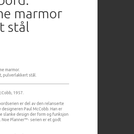
me marmor
t stål
eme marmor.
, pulverlakkert stål.
cCobb, 1957.
ordserien er del av den relanserte
v designeren Paul McCobb. Han er
pe slanke design der form og funksjon
. Noe Planner™- serien er et godt