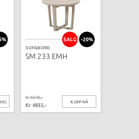
5%
SALG
-20%
SOFABORD
SM 233 EMH
Kr 6040,-
SEL
KJØP NÅ
Kr 4832,-