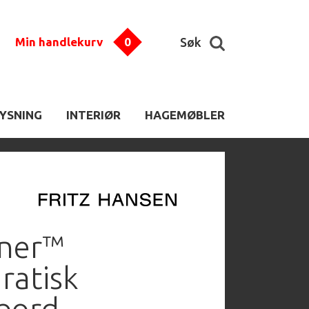
Min handlekurv
0
Søk
LYSNING
INTERIØR
HAGEMØBLER
ner™
ratisk
bord.