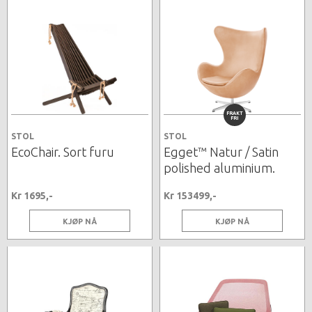
FRAKT
FRI
STOL
STOL
EcoChair. Sort furu
Egget™ Natur / Satin
polished aluminium.
Kr 1695,-
Kr 153499,-
KJØP NÅ
KJØP NÅ