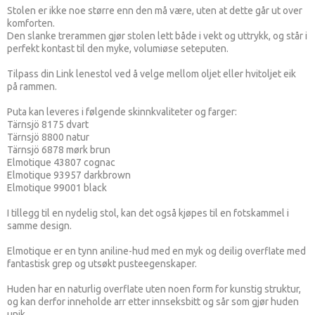
Stolen er ikke noe større enn den må være, uten at dette går ut over
komforten.
Den slanke trerammen gjør stolen lett både i vekt og uttrykk, og står i
perfekt kontast til den myke, volumiøse seteputen.
Tilpass din Link lenestol ved å velge mellom oljet eller hvitoljet eik
på rammen.
Puta kan leveres i følgende skinnkvaliteter og farger:
Tärnsjö 8175 dvart
Tärnsjö 8800 natur
Tärnsjö 6878 mørk brun
Elmotique 43807 cognac
Elmotique 93957 darkbrown
Elmotique 99001 black
I tillegg til en nydelig stol, kan det også kjøpes til en fotskammel i
samme design.
Elmotique er en tynn aniline-hud med en myk og deilig overflate med
fantastisk grep og utsøkt pusteegenskaper.
Huden har en naturlig overflate uten noen form for kunstig struktur,
og kan derfor inneholde arr etter innseksbitt og sår som gjør huden
unik.