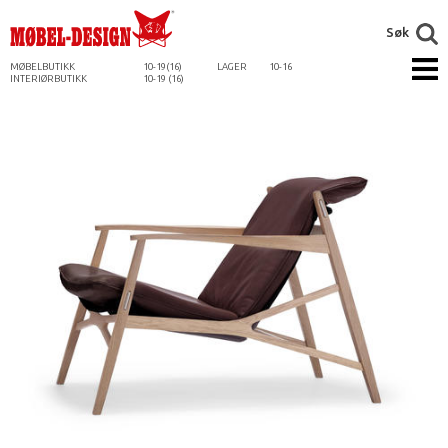
Søk
MØBELBUTIKK
10-19(16)
LAGER
10-16
INTERIØRBUTIKK
10-19 (16)