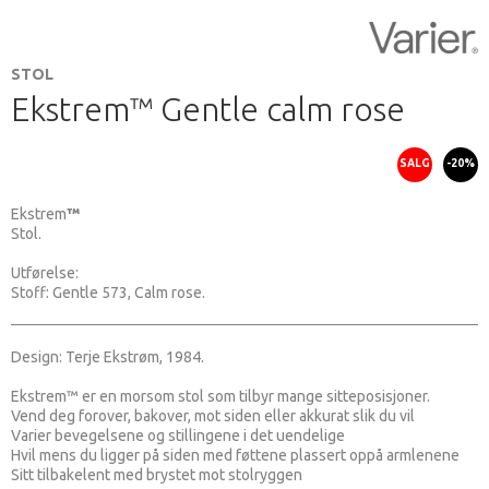
STOL
Ekstrem™ Gentle calm rose
SALG
-20%
Ekstrem
™
Stol.
Utførelse:
Stoff: Gentle 573, Calm rose.
Design: Terje Ekstrøm, 1984.
Ekstrem™ er en morsom stol som tilbyr mange sitteposisjoner.
Vend deg forover, bakover, mot siden eller akkurat slik du vil
Varier bevegelsene og stillingene i det uendelige
Hvil mens du ligger på siden med føttene plassert oppå armlenene
Sitt tilbakelent med brystet mot stolryggen