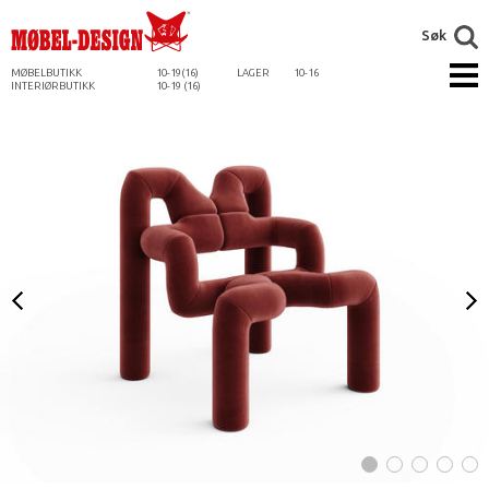
Søk
MØBELBUTIKK
10-19(16)
LAGER
10-16
INTERIØRBUTIKK
10-19 (16)