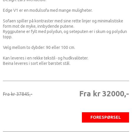
Edge V1 er en modulsofa med mange muligheter.
Sofaen spiller på kontraster med sine rette linjer og minimalistiske
form mot de myke, innbydende putene.
Ryggputene er fylt med polydun, og seteputen er i skum og polydun
topp.
Velg mellom to dybder: 90 eller 100 cm.
Kan leveres i en rekke tekstil- og hudkvaliteter.
Beina leveres i sort eller børstet stål.
Fra kr 32000,-
Fra kr 37845,-
FORESPØRSEL