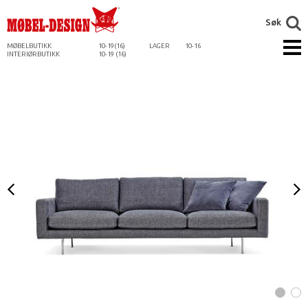
Søk
MØBELBUTIKK
10-19(16)
LAGER
10-16
INTERIØRBUTIKK
10-19 (16)