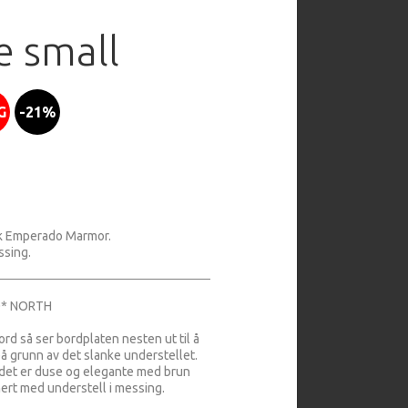
e small
G
-21%
rk Emperado Marmor.
ssing.
0* NORTH
ord så ser bordplaten nesten ut til å
på grunn av det slanke understellet.
det er duse og elegante med brun
rt med understell i messing.