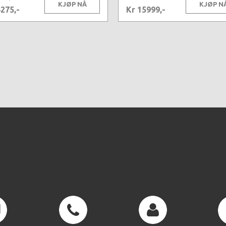
KJØP NÅ
KJØP N
4275,-
Kr 15999,-