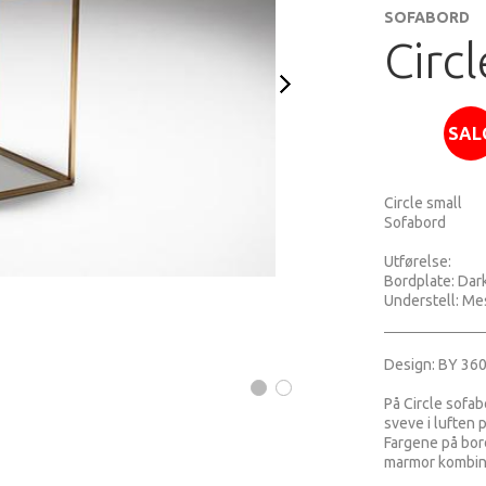
SOFABORD
Circl
SAL
Circle small
Sofabord
Utførelse:
Bordplate: Da
Understell: Me
Design: BY 36
På Circle sofab
sveve i luften 
Fargene på bor
marmor kombine