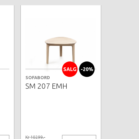
SALG
-20%
SOFABORD
SM 207 EMH
Kr 10299,-