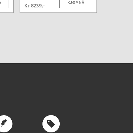
Å
KJØP NÅ
Kr 8239,-