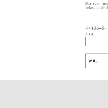
Ettersom marmo
enkelt bord hel
Kr 13645,-
Antall
MÅL