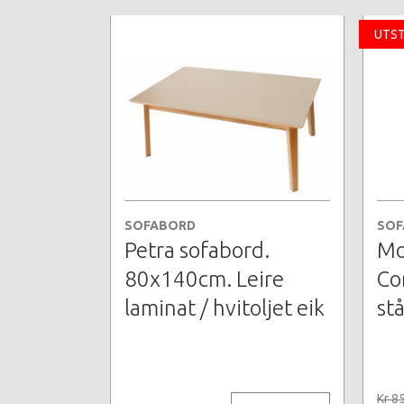
UTST
SOFABORD
SOF
Petra sofabord.
Mo
80x140cm. Leire
Co
laminat / hvitoljet eik
stå
Kr 8