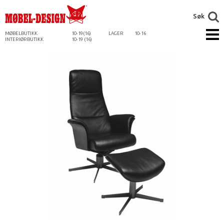
Søk
MØBELBUTIKK
10-19(16)
LAGER
10-16
INTERIØRBUTIKK
10-19 (16)