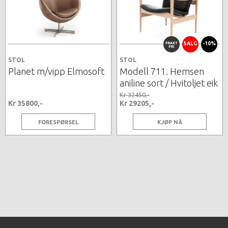
FRAKT
SALG
-10%
FRI
STOL
STOL
Planet m/vipp Elmosoft
Modell 711. Hemsen
aniline sort / Hvitoljet eik
Kr 32450,-
Kr 35800,-
Kr 29205,-
FORESPØRSEL
KJØP NÅ