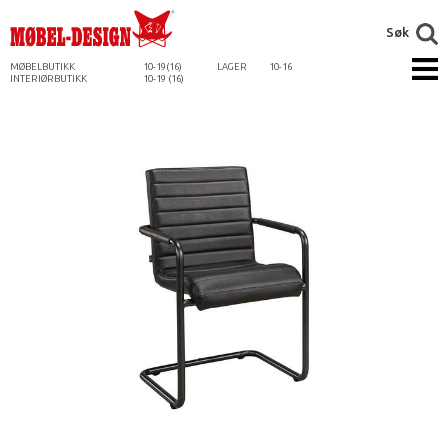
Søk
MØBELBUTIKK
10-19(16)
LAGER
10-16
INTERIØRBUTIKK
10-19 (16)