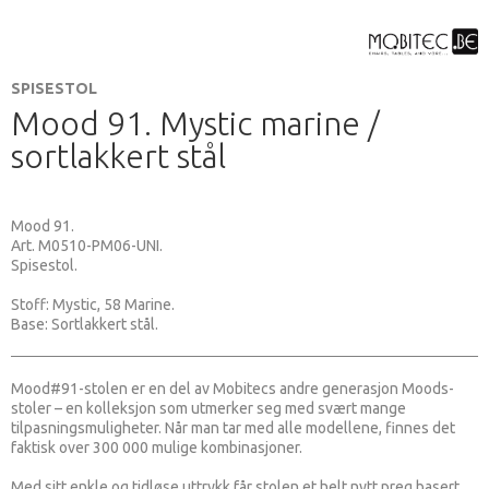
SPISESTOL
Mood 91. Mystic marine /
sortlakkert stål
Mood 91.
Art. M0510-PM06-UNI.
Spisestol.
Stoff: Mystic, 58 Marine.
Base: Sortlakkert stål.
Mood#91-stolen er en del av Mobitecs andre generasjon Moods-
stoler – en kolleksjon som utmerker seg med svært mange
tilpasningsmuligheter. Når man tar med alle modellene, finnes det
faktisk over 300 000 mulige kombinasjoner.
Med sitt enkle og tidløse uttrykk får stolen et helt nytt preg basert