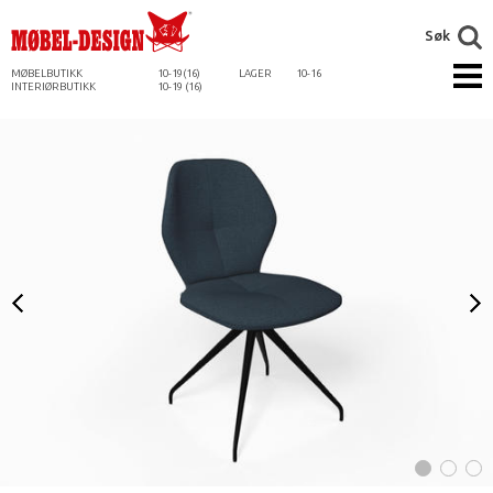
Søk
MØBELBUTIKK
10-19(16)
LAGER
10-16
INTERIØRBUTIKK
10-19 (16)