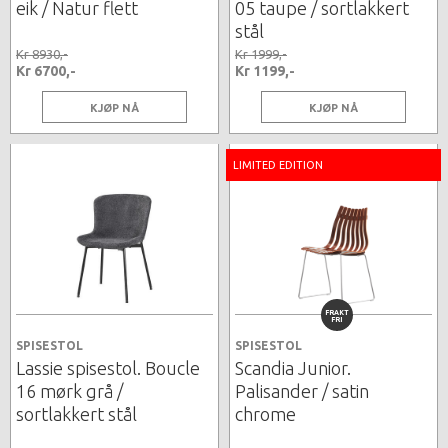
eik / Natur flett
05 taupe / sortlakkert
stål
Kr 8930,-
Kr 1999,-
Kr 6700,-
Kr 1199,-
KJØP NÅ
KJØP NÅ
LIMITED EDITION
FRAKT
FRI
SPISESTOL
SPISESTOL
Lassie spisestol. Boucle
Scandia Junior.
16 mørk grå /
Palisander / satin
sortlakkert stål
chrome