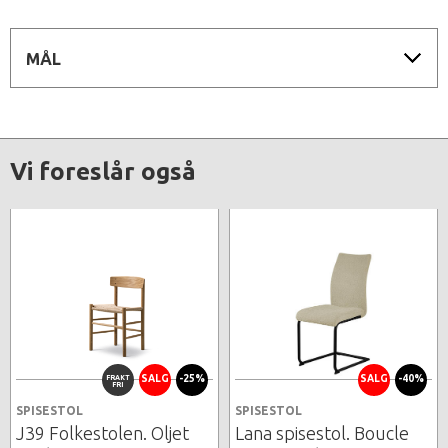
MÅL
Vi foreslår også
FRAKT
SALG
-25%
SALG
-40%
FRI
SPISESTOL
SPISESTOL
J39 Folkestolen. Oljet
Lana spisestol. Boucle