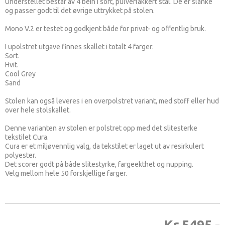
Understellet består av 4 bein i sort, pulverlakkert stål. De er slanke
og passer godt til det øvrige uttrykket på stolen.
Mono V.2 er testet og godkjent både for privat- og offentlig bruk.
I upolstret utgave finnes skallet i totalt 4 farger:
Sort.
Hvit.
Cool Grey
Sand
Stolen kan også leveres i en overpolstret variant, med stoff eller hud
over hele stolskallet.
Denne varianten av stolen er polstret opp med det slitesterke
tekstilet Cura.
Cura er et miljøvennlig valg, da tekstilet er laget ut av resirkulert
polyester.
Det scorer godt på både slitestyrke, fargeekthet og nupping.
Velg mellom hele 50 forskjellige farger.
Kr 5495,-