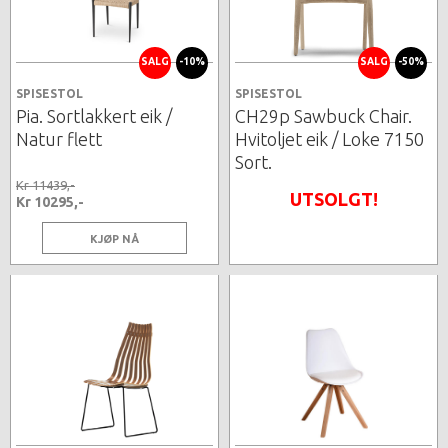
SALG
-10%
SALG
-50%
SPISESTOL
SPISESTOL
Pia. Sortlakkert eik /
CH29p Sawbuck Chair.
Natur flett
Hvitoljet eik / Loke 7150
Sort.
Kr 11439,-
UTSOLGT!
Kr 10295,-
KJØP NÅ