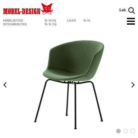
Søk
MØBELBUTIKK
10-19(16)
LAGER
10-16
INTERIØRBUTIKK
10-19 (16)