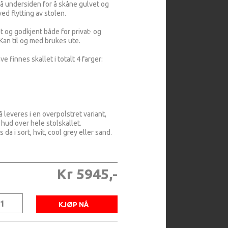
 undersiden for å skåne gulvet og
ed flytting av stolen.
 og godkjent både for privat- og
 Kan til og med brukes ute.
ve finnes skallet i totalt 4 farger:
 leveres i en overpolstret variant,
 hud over hele stolskallet.
 da i sort, hvit, cool grey eller sand.
Kr 5945,-