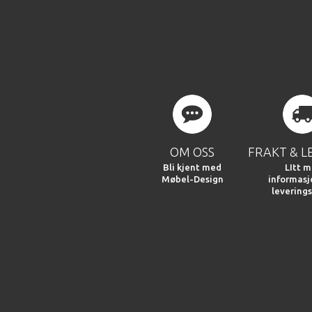
OM OSS
FRAKT & L
Bli kjent med
LItt m
Møbel-Design
informas
leverings