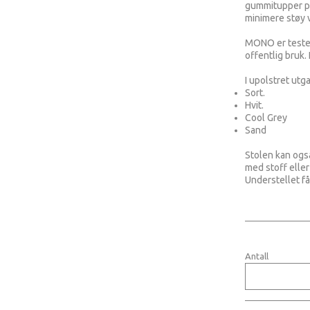
gummitupper på
minimere støy v
MONO er testet
offentlig bruk.
I upolstret utga
Sort.
Hvit.
Cool Grey
Sand
Stolen kan også
med stoff eller
Understellet fås
Antall