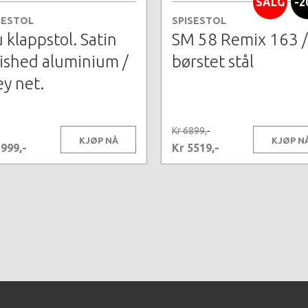
SALG
-2
SESTOL
SPISESTOL
 klappstol. Satin
SM 58 Remix 163 /
nished aluminium /
børstet stål
ey net.
Kr 6899,-
KJØP NÅ
KJØP N
1999,-
Kr 5519,-