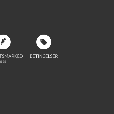
FTSMARKED
BETINGELSER
B2B