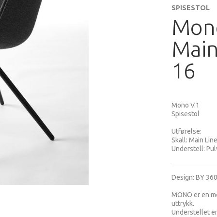
SPISESTOL
Mono
Main
16
Mono V.1
Spisestol
Utførelse:
Skall: Main Lin
Understell: Pul
Design: BY 36
MONO er en mod
uttrykk.
Understellet er