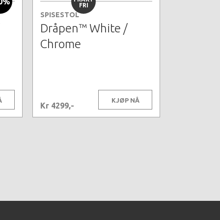
0%
FRI
SPISESTOL
Dråpen™ White /
Chrome
Å
KJØP NÅ
Kr 4299,-