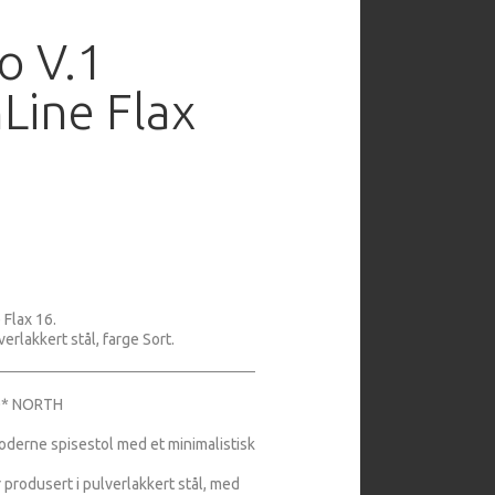
 V.1
Line Flax
e Flax 16.
verlakkert stål, farge Sort.
0* NORTH
erne spisestol med et minimalistisk
 produsert i pulverlakkert stål, med