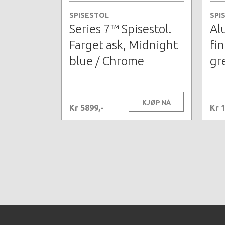
SPISESTOL
SPI
Series 7™ Spisestol.
Alu
Farget ask, Midnight
fi
blue / Chrome
gr
KJØP NÅ
Kr 5899,-
Kr 