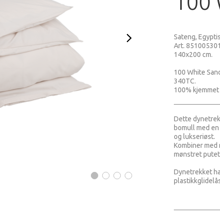
100 
Sateng, Egypti
Art. 851005301
140x200 cm.
100 White San
340TC.
100% kjemmet 
Dette dynetrek
bomull med en 
og lukseriøst.
Kombiner med 
mønstret putetr
Dynetrekket ha
plastikkglidelås