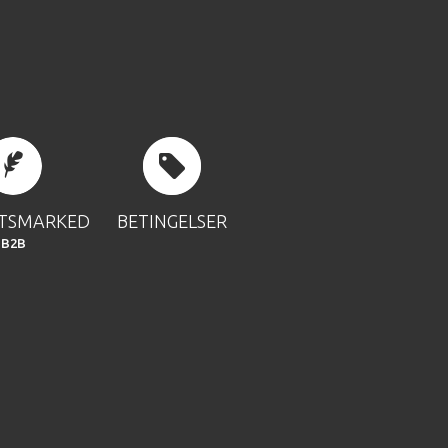
FTSMARKED
BETINGELSER
B2B