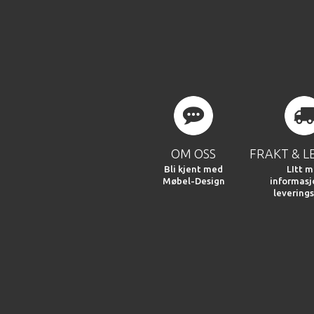
OM OSS
FRAKT & L
Bli kjent med
LItt m
Møbel-Design
informas
leverings