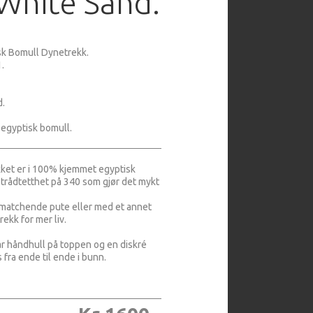
White Sand.
sk Bomull Dynetrekk.
.
d.
egyptisk bomull.
ket er i 100% kjemmet egyptisk
trådtetthet på 340 som gjør det mykt
matchende pute eller med et annet
ekk for mer liv.
r håndhull på toppen og en diskré
 fra ende til ende i bunn.