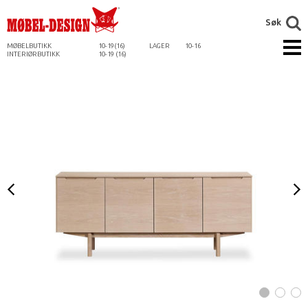
Søk
MØBELBUTIKK
10-19(16)
LAGER
10-16
INTERIØRBUTIKK
10-19 (16)