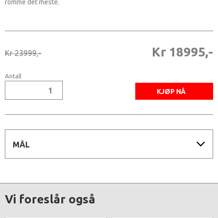
romme det meste.
Kr 18995,-
Kr 23999,-
Antall
MÅL
Vi foreslår også