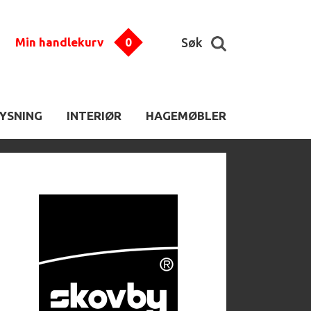
Min handlekurv
0
Søk
LYSNING
INTERIØR
HAGEMØBLER