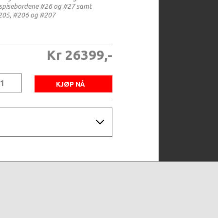
m spisebordene #26 og #27 samt
205, #206 og #207
Kr 26399,-