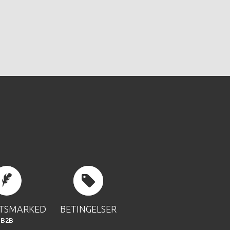
FTSMARKED
BETINGELSER
B2B