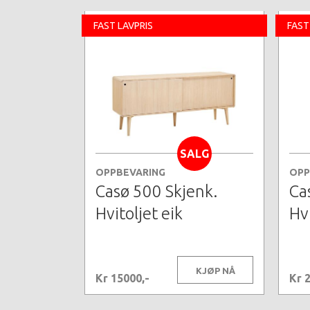
FAST LAVPRIS
FAST
SALG
OPPBEVARING
OPP
Casø 500 Skjenk.
Ca
Hvitoljet eik
Hvi
KJØP NÅ
Kr 15000,-
Kr 