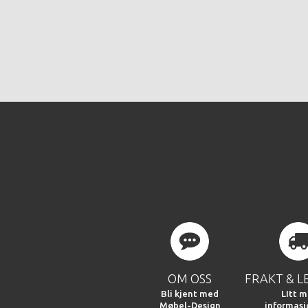
OM OSS
FRAKT & L
Bli kjent med
LItt m
Møbel-Design
informas