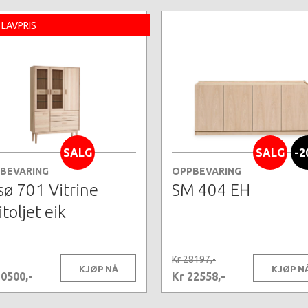
 LAVPRIS
SALG
SALG
-2
BEVARING
OPPBEVARING
sø 701 Vitrine
SM 404 EH
toljet eik
Kr 28197,-
KJØP NÅ
KJØP N
20500,-
Kr 22558,-