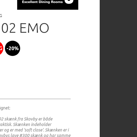
G
302 EMO
G
-20%
ignet:
2 skænk fra Skovby er både
aktisk. Skænken indeholder
er og er med 'soft close'. Skænken er i
kovbys lave #300 skænk og har samme