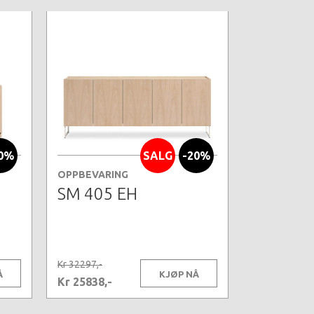
0%
SALG
-20%
OPPBEVARING
SM 405 EH
Kr 32297,-
Å
KJØP NÅ
Kr 25838,-