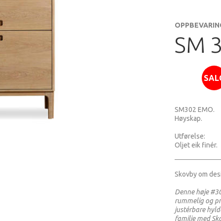
OPPBEVARIN
SM 
SAL
SM302 EMO.
Høyskap.
Utførelse:
Oljet eik finér.
Skovby om des
Denne høje #30
rummelig og pr
justérbare hyld
familie med S