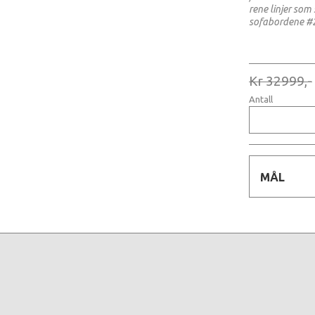
rene linjer so
sofabordene #
Kr 32999,-
Antall
MÅL