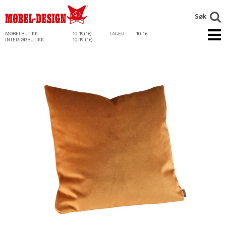
Søk
MØBELBUTIKK
10-19(16)
LAGER
10-16
INTERIØRBUTIKK
10-19 (16)