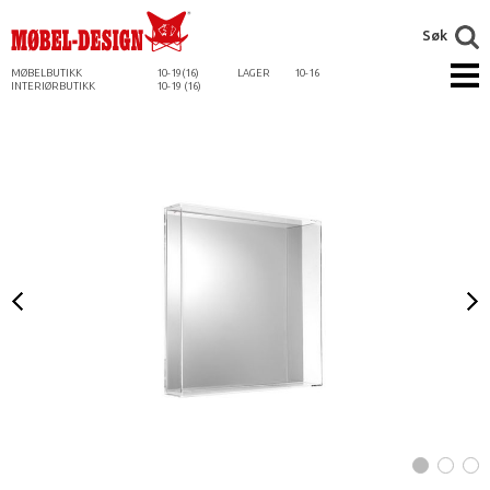
Søk
MØBELBUTIKK
10-19(16)
LAGER
10-16
INTERIØRBUTIKK
10-19 (16)