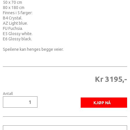
50 x 70 cm
80 x 180 cm
Finnes i 5 farger:
B4 Crystal.
AZ Light blue.
FU Fuchsia.
E5 Glossy white.
E6 Glossy black.
Speilene kan henges begge veier.
Kr 3195,-
Antall