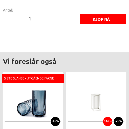
Antall
Vi foreslår også
SISTE SJANSE - UTGÅENDE FARGE
-40%
SALG
-20%