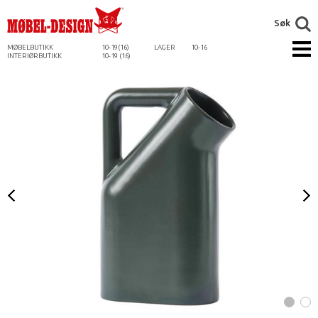
Søk
MØBELBUTIKK
10-19(16)
LAGER
10-16
INTERIØRBUTIKK
10-19 (16)