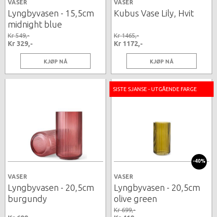
VASER
VASER
Lyngbyvasen - 15,5cm
Kubus Vase Lily, Hvit
midnight blue
Kr 549,-
Kr 1465,-
Kr 329,-
Kr 1172,-
KJØP NÅ
KJØP NÅ
SISTE SJANSE - UTGÅENDE FARGE
-40%
VASER
VASER
Lyngbyvasen - 20,5cm
Lyngbyvasen - 20,5cm
burgundy
olive green
Kr 699,-