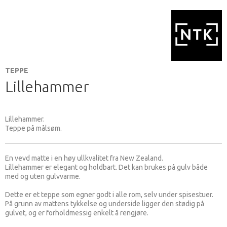
TEPPE
Lillehammer
Lillehammer.
Teppe på målsøm.
En vevd matte i en høy ullkvalitet fra New Zealand.
Lillehammer er elegant og holdbart. Det kan brukes på gulv både
med og uten gulvvarme.
Dette er et teppe som egner godt i alle rom, selv under spisestuer.
På grunn av mattens tykkelse og underside ligger den stødig på
gulvet, og er forholdmessig enkelt å rengjøre.