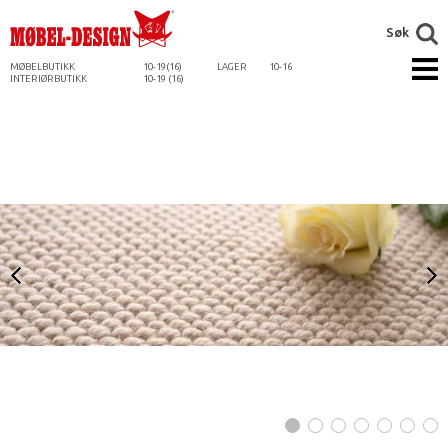
Søk
MØBELBUTIKK
10-19(16)
LAGER
10-16
INTERIØRBUTIKK
10-19 (16)