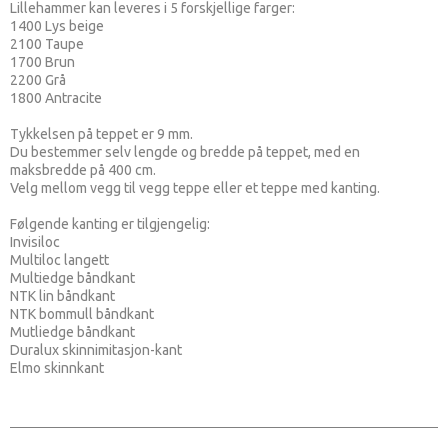
Lillehammer kan leveres i 5 forskjellige farger:
1400 Lys beige
2100 Taupe
1700 Brun
2200 Grå
1800 Antracite
Tykkelsen på teppet er 9 mm.
Du bestemmer selv lengde og bredde på teppet, med en
maksbredde på 400 cm.
Velg mellom vegg til vegg teppe eller et teppe med kanting.
Følgende kanting er tilgjengelig:
Invisiloc
Multiloc langett
Multiedge båndkant
NTK lin båndkant
NTK bommull båndkant
Mutliedge båndkant
Duralux skinnimitasjon-kant
Elmo skinnkant