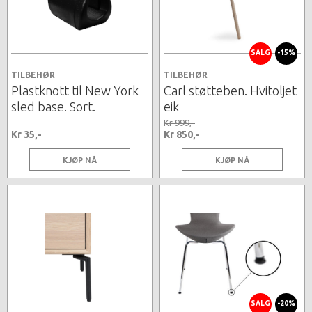
SALG
-15%
TILBEHØR
TILBEHØR
Plastknott til New York
Carl støtteben. Hvitoljet
sled base. Sort.
eik
Kr 999,-
Kr 35,-
Kr 850,-
KJØP NÅ
KJØP NÅ
SALG
-20%