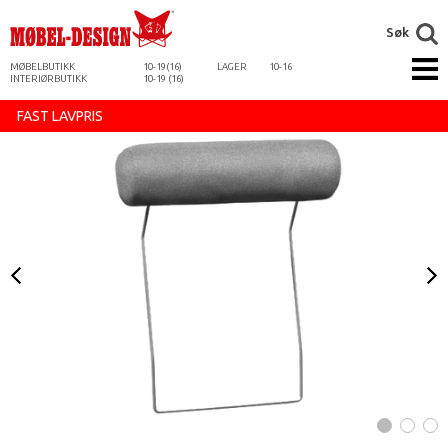
Søk
MØBELBUTIKK
10-19(16)
LAGER
10-16
INTERIØRBUTIKK
10-19 (16)
FAST LAVPRIS