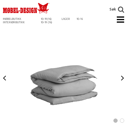
Søk
MØBELBUTIKK
10-19(16)
LAGER
10-16
INTERIØRBUTIKK
10-19 (16)