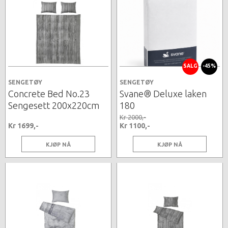
SALG
-45%
SENGETØY
SENGETØY
Concrete Bed No.23
Svane® Deluxe laken
Sengesett 200x220cm
180
Kr 2000,-
Kr 1699,-
Kr 1100,-
KJØP NÅ
KJØP NÅ