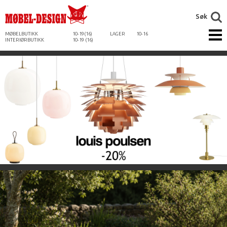
Søk
MØBELBUTIKK
10-19(16)
LAGER
10-16
INTERIØRBUTIKK
10-19 (16)