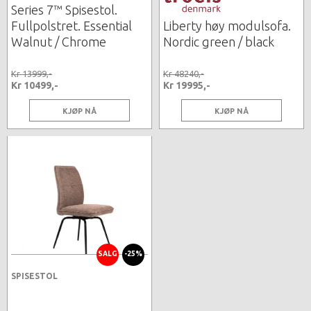
Series 7™ Spisestol.
Fullpolstret. Essential
Liberty høy modulsofa.
Walnut / Chrome
Nordic green / black
Kr 13999,-
Kr 48240,-
Kr 10499,-
Kr 19995,-
KJØP NÅ
KJØP NÅ
SALG
-25%
SPISESTOL