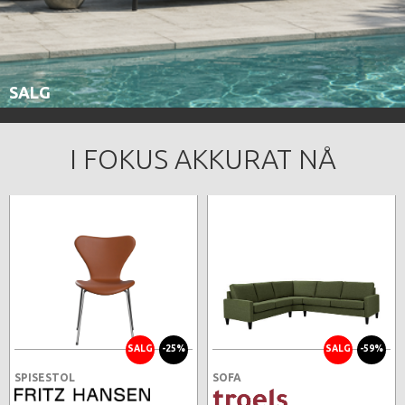
SALG
I FOKUS AKKURAT NÅ
SALG
-25%
SALG
-59%
SPISESTOL
SOFA