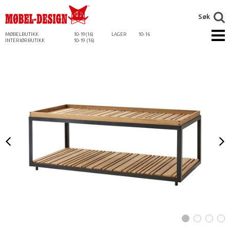
Søk
MØBELBUTIKK
10-19(16)
LAGER
10-16
INTERIØRBUTIKK
10-19 (16)