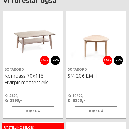
Vi foreslår også
SALG
-25%
SALG
-20%
SOFABORD
SOFABORD
Kompass 70x115
SM 206 EMH
Hvitpigmentert eik
Kr 5350,-
Kr 10299,-
Kr 3999,-
Kr 8239,-
KJØP NÅ
KJØP NÅ
UTSTILLING SELGES