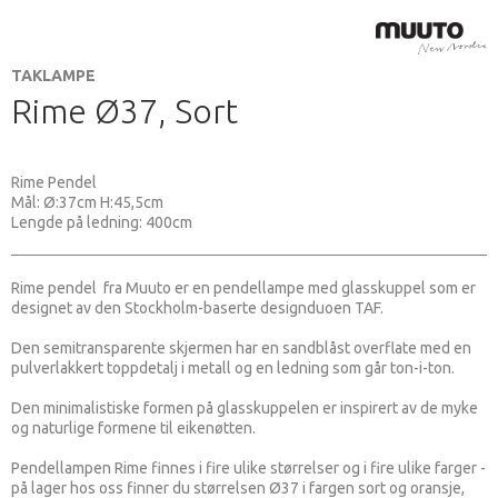
TAKLAMPE
Rime Ø37, Sort
Rime Pendel
Mål: Ø:37cm H:45,5cm
Lengde på ledning: 400cm
Rime pendel fra Muuto er en pendellampe med glasskuppel som er
designet av den Stockholm-baserte designduoen TAF.
Den semitransparente skjermen har en sandblåst overflate med en
pulverlakkert toppdetalj i metall og en ledning som går ton-i-ton.
Den minimalistiske formen på glasskuppelen er inspirert av de myke
og naturlige formene til eikenøtten.
Pendellampen Rime finnes i fire ulike størrelser og i fire ulike farger -
på lager hos oss finner du størrelsen Ø37 i fargen sort og oransje,