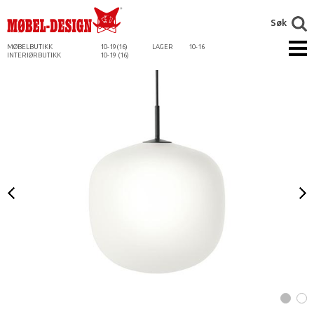
Søk
MØBELBUTIKK
10-19(16)
LAGER
10-16
INTERIØRBUTIKK
10-19 (16)