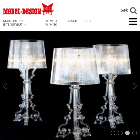
Søk
MØBELBUTIKK
10-19(16)
LAGER
10-16
INTERIØRBUTIKK
10-19 (16)