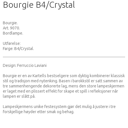
Bourgie B4/Crystal
Bourgie.
Art. 9070.
Bordlampe.
Utførelse:
Farge: B4/Crystal.
Design: Ferruccio Laviani
Bourgie er en av Kartells bestselgere som dyktig kombinerer klassisk
stil og tradisjon med nytenking. Basen i barokkstil er satt sammen av
tre sammenhengende dekorerte lag, mens den store lampeskjermen
er laget med en plissert effekt for skape et spill i refleksjoner når
lampen er slått på.
Lampeskjermens unike festesystem gjør det mulig å justere i tre
forskjellige høyder etter smak og behag.