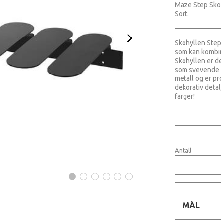
Maze Step Skoh
Sort.
Skohyllen Step
som kan kombin
Skohyllen er d
som svevende f
metall og er pr
dekorativ detal
farger!
Antall
MÅL