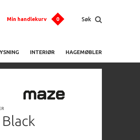
Min handlekurv
0
Søk
LYSNING
INTERIØR
HAGEMØBLER
ER
 Black