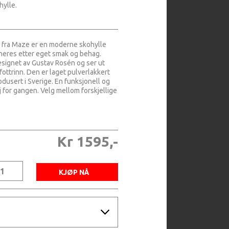
ylle.
 fra Maze er en moderne skohylle
eres etter eget smak og behag.
esignet av Gustav Rosén og ser ut
ottrinn. Den er laget pulverlakkert
odusert i Sverige. En funksjonell og
j for gangen. Velg mellom forskjellige
Kr 1595,-