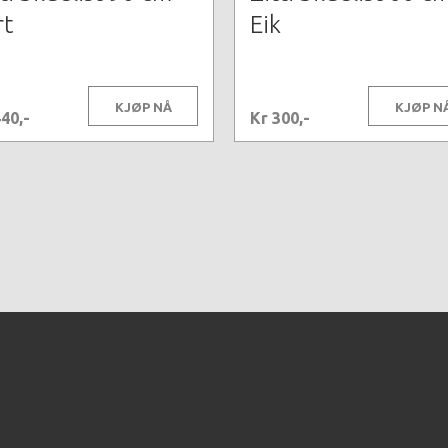
rt
Eik
KJØP NÅ
KJØP N
40,-
Kr 300,-