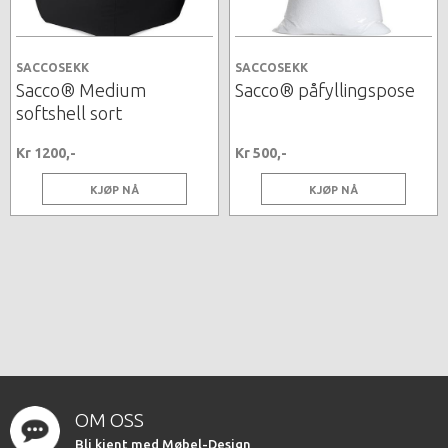
SACCOSEKK
SACCOSEKK
Sacco® Medium
Sacco® påfyllingspose
softshell sort
Kr 1200,-
Kr 500,-
KJØP NÅ
KJØP NÅ
OM OSS
Bli kjent med Møbel-Design