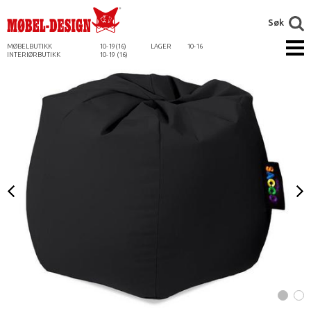
Søk
MØBELBUTIKK
10-19(16)
LAGER
10-16
INTERIØRBUTIKK
10-19 (16)